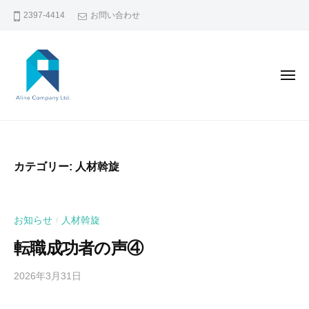
コ
L
2397-4414
お問い合わせ
ン
I
テ
N
E
ン
メ
C
ツ
ニ
O
ュ
へ
ー
M
A
香
ス
P
L
キ
港
A
I
ッ
で
N
カテゴリー:
人材斡旋
N
プ
Y
の
E
L
人
I
C
お知らせ
人材斡旋
/
材
M
O
斡
転職成功者の声④
I
M
T
旋
P
2026年3月31日
b
E
・
A
y
D
人