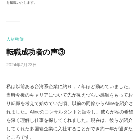
を掲載いたします。
人材斡旋
転職成功者の声③
2024年7月23日
b
y
M
私は以前ある台湾系企業に約６，７年ほど勤めていました。
a
当時今後のキャリアについて先が見えづらい感触をもってお
g
g
り転職を考えて始めていた頃、以前の同僚からAlineを紹介さ
i
れました。Alineのコンサルタントと話をし、彼らが私の希望
e
を深く理解し仕事を探してくれました。現在は、彼らが紹介
してくれた多国籍企業に入社することができ約一年が過ぎた
ところです。