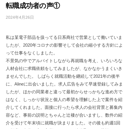
転職成功者の声①
2024年4月26日
b
y
a
私は某電子部品を扱ってる日系商社で営業として働いていま
l
したが、2020年コロナの影響そして会社の縮小する方針によ
i
n
って仕事をなくしました。
e
不景気の中でアルバイトしながら再就職を考え、いろいろな
w
人材会社に求職依頼をしてみましたが、なかなかうまくいき
e
ませんでした。 しばらく就職活動を継続して2021年の後半
b
に、Alineに出会いました。求人広告をみて早速登録してみま
a
したが、ほかの同業者と違って最初からせっかちな進め方で
d
はなく、しっかり状況と個人の希望を理解した上で案件を紹
m
介してくれました。面接に行ったら求人の会社背景と募集内
i
n
容など、事前の説明とちゃんと辻褄が合いますし、数件の紹
介を受けて年末頃に就職が決まりました。その後も約週1回