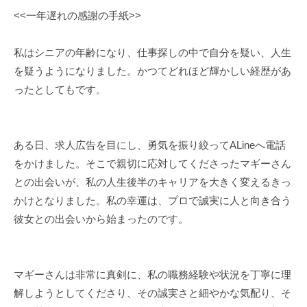
M
N
<<一年遅れの感謝の手紙>>
a
材
Y
g
派
L
g
私はシニアの年齢になり、仕事探しの中で自分を疑い、人生
I
遣
i
を疑うようになりました。かつてどれほど輝かしい経歴があ
M
・
e
ったとしてもです。
I
日
T
本
E
語
ある日、求人広告を目にし、勇気を振り絞ってALineへ電話
D
通
をかけました。そこで親切に応対してくださったマギーさん
との出会いが、私の人生後半のキャリアを大きく変えるきっ
訳
かけとなりました。私の幸運は、プロで誠実に人と向き合う
派
彼女との出会いから始まったのです。
遣
マギーさんは非常に真剣に、私の職務経験や状況を丁寧に理
解しようとしてくださり、その誠実さと細やかな気配り、そ