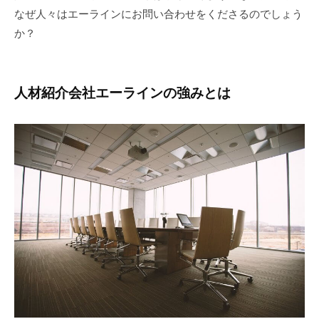
e
なぜ人々はエーラインにお問い合わせをくださるのでしょう
w
か？
e
b
a
人材紹介会社エーラインの強みとは
d
m
i
n