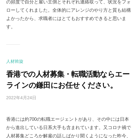
の頻度で自分と雇い主側とそれぞれ連絡取って、状況をフォ
ローしてくれました。全体的にアレンジのやり方と質も結構
よかったから、求職者にはとてもおすすめできると思いま
す。
人材斡旋
香港での人材募集・転職活動ならエー
ラインの鎌田にお任せください。
2022年4月24日
b
y
a
香港には約700の転職エージェントがあり、その中には日本
l
から進出している日系大手も含まれています。又コロナ禍で
i
n
人材募集どころか解雇の話しばかり聞くようになった昨今、