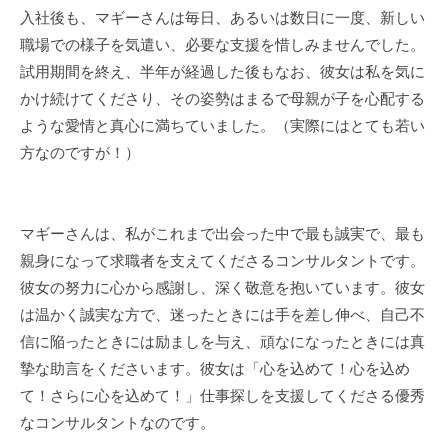
入社後も、マギーさんは毎日、あるいは数日に一度、新しい
職場での様子を気遣い、必要な支援を惜しみませんでした。
試用期間を終え、半年が経過した後もなお、彼女は私を気に
かけ続けてくださり、その姿勢はまるで母親が子を心配する
ような愛情と真心に満ちていました。（実際にはとても若い
方なのですが！）
マギーさんは、私がこれまで出会った中で最も誠実で、最も
親身になって求職者を支えてくださるコンサルタントです。
彼女の努力に心から感謝し、深く敬意を抱いています。彼女
は温かく誠実な方で、迷ったときには手を差し伸べ、自己不
信に陥ったときには励ましを与え、頑なになったときには真
摯な助言をくださいます。彼女は「心を込めて！心を込め
て！さらに心を込めて！」仕事探しを支援してくださる優秀
なコンサルタントなのです。