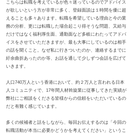
こちらは転職を考えているが色々迷っているのでアドバイス
が欲しいという方が非常に多く、登録面談は１時間を優に超
えることも多々あります。転職を希望している理由と今の業
務の分析、更には転職した場合起こり得そうな問題、又給与
だけではなく福利厚生面、通勤面など多岐にわたってアドバ
イスをさせていただきますが、最も大事にしているのは相手
の話を聞くこと。なぜ私に行きついたのか、連絡するまでに
紆余曲折あったのか等、お話を通して少しずつ会話を広げて
いきます。
人口740万人という香港において、約２万人と言われる日本
人コミュニティで、17年間人材斡旋業に従事してきた実績が
弊社にご相談をくださる皆様からの信頼をいただいているの
だと有難く感じています。
多くの候補者と話をしながら、毎回お伝えするのは「今回の
転職活動が本当に必要かどうかを考えてください」というこ