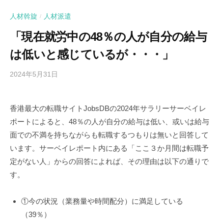
人材斡旋
人材派遣
/
「現在就労中の48％の人が自分の給与
は低いと感じているが・・・」
2024年5月31日
b
y
c
香港最大の転職サイトJobsDBの2024年サラリーサーベイレ
y
ポートによると、48％の人が自分の給与は低い、或いは給与
n
d
面での不満を持ちながらも転職するつもりは無いと回答して
i
います。サーベイレポート内にある「ここ３か月間は転職予
定がない人」からの回答によれば、その理由は以下の通りで
す。
①今の状況（業務量や時間配分）に満足している
（39％）