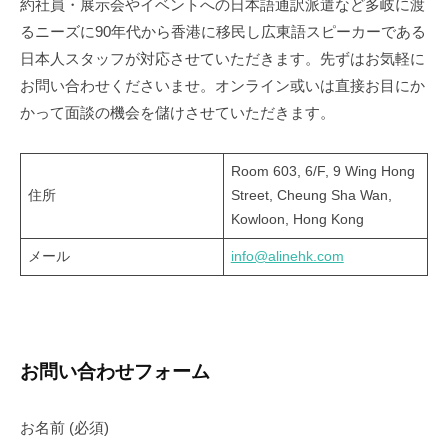
N
約社員・展示会やイベントへの日本語通訳派遣など多岐に渡
い
材
Y
るニーズに90年代から香港に移民し広東語スピーカーである
派
合
L
日本人スタッフが対応させていただきます。先ずはお気軽に
お問い合わせくださいませ。オンライン或いは直接お目にか
I
遣
わ
かって面談の機会を儲けさせていただきます。
M
・
せ
I
日
T
Room 603, 6/F, 9 Wing Hong
2024
本
住所
Street, Cheung Sha Wan,
E
年
語
Kowloon, Hong Kong
4
D
通
月
メール
info@alinehk.com
訳
24
日
派
by
遣
alinewebadmin
お問い合わせフォーム
お名前 (必須)