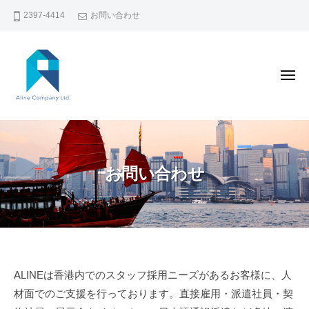
コ
L
2397-4414
お問い合わせ
ン
I
テ
N
E
ン
メ
C
ツ
ニ
O
ュ
へ
ー
M
A
香
ス
P
L
キ
港
A
I
ッ
で
N
お問い合わせ
N
プ
Y
の
E
L
人
I
C
材
M
O
斡
I
M
T
旋
P
お
ALINEは香港内でのスタッフ採用ニーズがあるお客様に、人
E
・
A
材面でのご支援を行っております。直接雇用・派遣社員・契
D
問
人